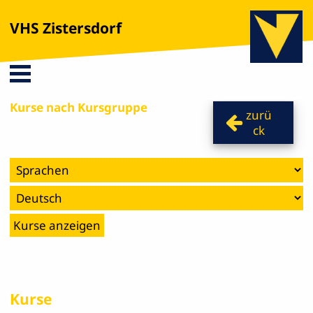
VHS Zistersdorf
Kurse nach Kursgruppe
zurü
ck
Kurse